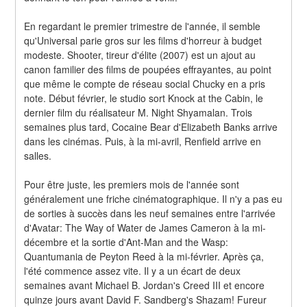
En regardant le premier trimestre de l'année, il semble 
qu'Universal parie gros sur les films d'horreur à budget 
modeste. Shooter, tireur d'élite (2007) est un ajout au 
canon familier des films de poupées effrayantes, au point 
que même le compte de réseau social Chucky en a pris 
note. Début février, le studio sort Knock at the Cabin, le 
dernier film du réalisateur M. Night Shyamalan. Trois 
semaines plus tard, Cocaine Bear d'Elizabeth Banks arrive 
dans les cinémas. Puis, à la mi-avril, Renfield arrive en 
salles.
Pour être juste, les premiers mois de l'année sont 
généralement une friche cinématographique. Il n'y a pas eu 
de sorties à succès dans les neuf semaines entre l'arrivée 
d'Avatar: The Way of Water de James Cameron à la mi-
décembre et la sortie d'Ant-Man and the Wasp: 
Quantumania de Peyton Reed à la mi-février. Après ça, 
l'été commence assez vite. Il y a un écart de deux 
semaines avant Michael B. Jordan's Creed III et encore 
quinze jours avant David F. Sandberg's Shazam! Fureur 