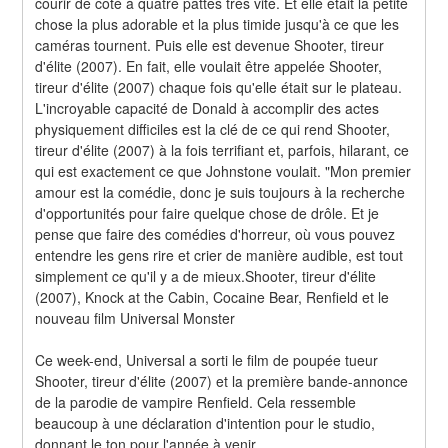
courir de côté à quatre pattes très vite. Et elle était la petite 
chose la plus adorable et la plus timide jusqu'à ce que les 
caméras tournent. Puis elle est devenue Shooter, tireur 
d'élite (2007). En fait, elle voulait être appelée Shooter, 
tireur d'élite (2007) chaque fois qu'elle était sur le plateau. 
L'incroyable capacité de Donald à accomplir des actes 
physiquement difficiles est la clé de ce qui rend Shooter, 
tireur d'élite (2007) à la fois terrifiant et, parfois, hilarant, ce 
qui est exactement ce que Johnstone voulait. "Mon premier 
amour est la comédie, donc je suis toujours à la recherche 
d'opportunités pour faire quelque chose de drôle. Et je 
pense que faire des comédies d'horreur, où vous pouvez 
entendre les gens rire et crier de manière audible, est tout 
simplement ce qu'il y a de mieux.Shooter, tireur d'élite 
(2007), Knock at the Cabin, Cocaine Bear, Renfield et le 
nouveau film Universal Monster
Ce week-end, Universal a sorti le film de poupée tueur 
Shooter, tireur d'élite (2007) et la première bande-annonce 
de la parodie de vampire Renfield. Cela ressemble 
beaucoup à une déclaration d'intention pour le studio, 
donnant le ton pour l'année à venir.