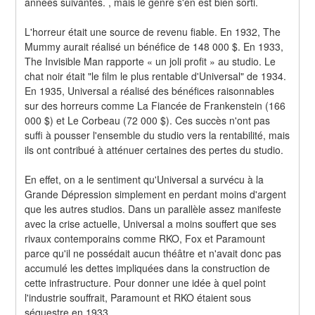
années suivantes. , mais le genre s'en est bien sorti.
L'horreur était une source de revenu fiable. En 1932, The 
Mummy aurait réalisé un bénéfice de 148 000 $. En 1933, 
The Invisible Man rapporte « un joli profit » au studio. Le 
chat noir était "le film le plus rentable d'Universal" de 1934. 
En 1935, Universal a réalisé des bénéfices raisonnables 
sur des horreurs comme La Fiancée de Frankenstein (166 
000 $) et Le Corbeau (72 000 $). Ces succès n'ont pas 
suffi à pousser l'ensemble du studio vers la rentabilité, mais 
ils ont contribué à atténuer certaines des pertes du studio.
En effet, on a le sentiment qu'Universal a survécu à la 
Grande Dépression simplement en perdant moins d'argent 
que les autres studios. Dans un parallèle assez manifeste 
avec la crise actuelle, Universal a moins souffert que ses 
rivaux contemporains comme RKO, Fox et Paramount 
parce qu'il ne possédait aucun théâtre et n'avait donc pas 
accumulé les dettes impliquées dans la construction de 
cette infrastructure. Pour donner une idée à quel point 
l'industrie souffrait, Paramount et RKO étaient sous 
séquestre en 1933.