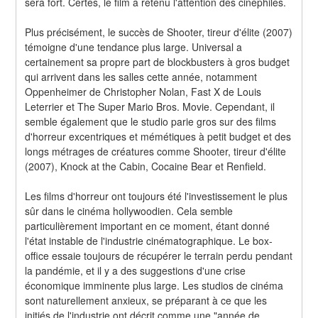
sera fort. Certes, le film a retenu l'attention des cinéphiles.
Plus précisément, le succès de Shooter, tireur d'élite (2007) 
témoigne d'une tendance plus large. Universal a 
certainement sa propre part de blockbusters à gros budget 
qui arrivent dans les salles cette année, notamment 
Oppenheimer de Christopher Nolan, Fast X de Louis 
Leterrier et The Super Mario Bros. Movie. Cependant, il 
semble également que le studio parie gros sur des films 
d'horreur excentriques et mémétiques à petit budget et des 
longs métrages de créatures comme Shooter, tireur d'élite 
(2007), Knock at the Cabin, Cocaine Bear et Renfield.
Les films d'horreur ont toujours été l'investissement le plus 
sûr dans le cinéma hollywoodien. Cela semble 
particulièrement important en ce moment, étant donné 
l'état instable de l'industrie cinématographique. Le box-
office essaie toujours de récupérer le terrain perdu pendant 
la pandémie, et il y a des suggestions d'une crise 
économique imminente plus large. Les studios de cinéma 
sont naturellement anxieux, se préparant à ce que les 
initiés de l'industrie ont décrit comme une "année de 