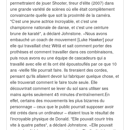
permettraient de jouer Shooter, tireur d'élite (2007) dans 
une grande variété de scènes où elle était complètement 
convaincante quelle que soit la proximité de la caméra. 
"C'est une jeune actrice incroyable, et c'est une 
championne nationale de danse, et c'est une ceinture 
brune de karaté", a déclaré Johnstone. «Nous avons 
embauché un coach de mouvement [Luke Hawker] pour 
elle qui travaillait chez Wētā et sait comment porter des 
prothèses et comment travailler dans ces combinaisons, 
puis nous avons eu une équipe de cascadeurs qui a 
travaillé avec elle et ils ont été époustouflés par ce que 10 
ans -vieille fille pourrait faire. Ils tireraient des cordes, 
pensant qu'ils allaient devoir lui fabriquer quelque chose, et 
elle trouverait comment le faire toute seule. Elle 
découvrirait comment se lever du sol sans utiliser ses 
mains après seulement 45 minutes d'entraînement.En 
effet, certains des mouvements les plus bizarres du 
personnage – ceux que le public pourrait supposer avoir 
été créés dans un ordinateur – étaient tous le résultat de 
l'incroyable physique de Donald. "Elle pouvait courir très 
vite à quatre pattes", a déclaré Johnstone. «Elle pouvait 