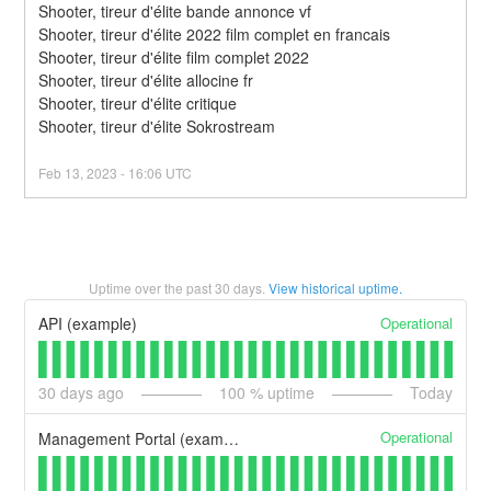
Shooter, tireur d'élite bande annonce vf
Shooter, tireur d'élite 2022 film complet en francais
Shooter, tireur d'élite film complet 2022
Shooter, tireur d'élite allocine fr
Shooter, tireur d'élite critique
Shooter, tireur d'élite Sokrostream
Feb
13
,
2023
-
16:06
UTC
Uptime over the past
30
days.
View historical uptime.
Operational
API (example)
30
days ago
100
% uptime
Today
Operational
Management Portal (example)