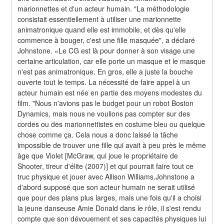
marionnettes et d'un acteur humain. "La méthodologie 
consistait essentiellement à utiliser une marionnette 
animatronique quand elle est immobile, et dès qu'elle 
commence à bouger, c'est une fille masquée", a déclaré 
Johnstone. «Le CG est là pour donner à son visage une 
certaine articulation, car elle porte un masque et le masque 
n'est pas animatronique. En gros, elle a juste la bouche 
ouverte tout le temps. La nécessité de faire appel à un 
acteur humain est née en partie des moyens modestes du 
film. "Nous n'avions pas le budget pour un robot Boston 
Dynamics, mais nous ne voulions pas compter sur des 
cordes ou des marionnettistes en costume bleu ou quelque 
chose comme ça. Cela nous a donc laissé la tâche 
impossible de trouver une fille qui avait à peu près le même 
âge que Violet [McGraw, qui joue le propriétaire de 
Shooter, tireur d'élite (2007)] et qui pourrait faire tout ce 
truc physique et jouer avec Allison Williams.Johnstone a 
d'abord supposé que son acteur humain ne serait utilisé 
que pour des plans plus larges, mais une fois qu'il a choisi 
la jeune danseuse Amie Donald dans le rôle, il s'est rendu 
compte que son dévouement et ses capacités physiques lui 