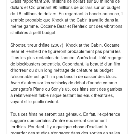
Glass rapportant 246 millions de dollars sur 20 millions de 
dollars et Old prenant 90 millions de dollars sur un budget 
de 18 millions de dollars. En regardant la bande-annonce, il 
semble probable que Knock at the Cabin travaille dans la 
même gamme. Cocaine Bear et Renfield ont des vibrations 
similaires à petit budget.
Shooter, tireur d'élite (2007), Knock at the Cabin, Cocaine 
Bear et Renfield ne figureront probablement pas parmi les 
films les plus rentables de l'année. Après tout, l'été regorge 
de blockbusters potentiels. Cependant, la beauté d'un film 
d'horreur ou d'un long métrage de créature au budget 
raisonnable est qu'il n'a pas besoin de casser des blocs. 
Avec d’autres sorties schlocky de début d’année comme 
Lionsgate’s Plane ou Sony’s 65, ces films sont des gambits 
à relativement faible risque testant les eaux théâtrales, 
voyant si le public revient.
Tous ces films ne seront pas géniaux. En fait, l'expérience 
suggère que certains d'entre eux seront carrément 
terribles. Pourtant, il y a quelque chose d'excitant à 
regarder des studios s'engager dans des sorties en salles 